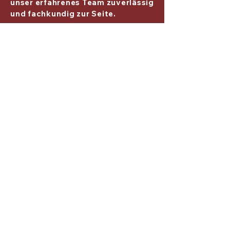
unser erfahrenes Team zuverlässig
und fachkundig zur Seite.
Kontaktmöglichkeiten
Gerne per Email, Telefon oder ganz einfach
über unser Kontaktformular